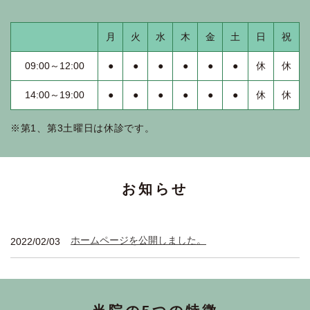
月
火
水
木
金
土
日
祝
09:00～12:00
●
●
●
●
●
●
休
休
14:00～19:00
●
●
●
●
●
●
休
休
※第1、第3土曜日は休診です。
お知らせ
ホームページを公開しました。
2022/02/03