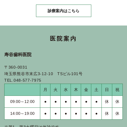
診療案内はこちら
医院案内
寿谷歯科医院
〒360-0031
埼玉県熊谷市末広3-12-10 TSビル101号
TEL.048-577-7975
月
火
水
木
金
土
日
祝
09:00～12:00
●
●
●
●
●
●
休
休
14:00～19:00
●
●
●
●
●
●
休
休